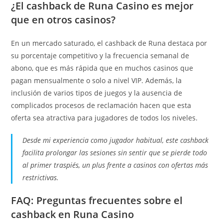
¿El cashback de Runa Casino es mejor
que en otros casinos?
En un mercado saturado, el cashback de Runa destaca por
su porcentaje competitivo y la frecuencia semanal de
abono, que es más rápida que en muchos casinos que
pagan mensualmente o solo a nivel VIP. Además, la
inclusión de varios tipos de juegos y la ausencia de
complicados procesos de reclamación hacen que esta
oferta sea atractiva para jugadores de todos los niveles.
Desde mi experiencia como jugador habitual, este cashback
facilita prolongar las sesiones sin sentir que se pierde todo
al primer traspiés, un plus frente a casinos con ofertas más
restrictivas.
FAQ: Preguntas frecuentes sobre el
cashback en Runa Casino