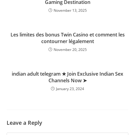
Gaming Destination
November 13, 2025
Les limites des bonus Twin Casino et comment les
contourner légalement
November 20, 2025
indian adult telegram ★ Join Exclusive Indian Sex
Channels Now ➤
January 23, 2024
Leave a Reply