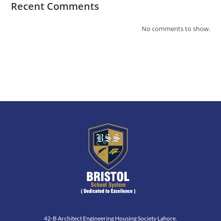
Recent Comments
No comments to show.
42-B Architect Engineering Housing Society Lahore.