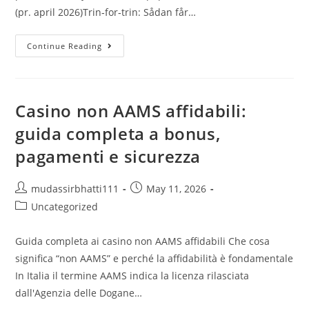
(pr. april 2026)Trin‑for‑trin: Sådan får…
Continue Reading
Casino non AAMS affidabili:
guida completa a bonus,
pagamenti e sicurezza
mudassirbhatti111
May 11, 2026
Uncategorized
Guida completa ai casino non AAMS affidabili Che cosa
significa “non AAMS” e perché la affidabilità è fondamentale
In Italia il termine AAMS indica la licenza rilasciata
dall'Agenzia delle Dogane…