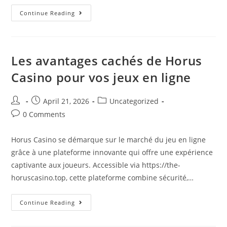
Continue Reading
Les avantages cachés de Horus
Casino pour vos jeux en ligne
April 21, 2026
Uncategorized
0 Comments
Horus Casino se démarque sur le marché du jeu en ligne
grâce à une plateforme innovante qui offre une expérience
captivante aux joueurs. Accessible via https://the-
horuscasino.top, cette plateforme combine sécurité,…
Continue Reading