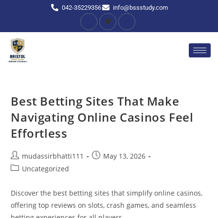
042-35229356
info@bssstudy.com
Best Betting Sites That Make
Navigating Online Casinos Feel
Effortless
mudassirbhatti111
May 13, 2026
Uncategorized
Discover the best betting sites that simplify online casinos,
offering top reviews on slots, crash games, and seamless
betting experiences for all players.