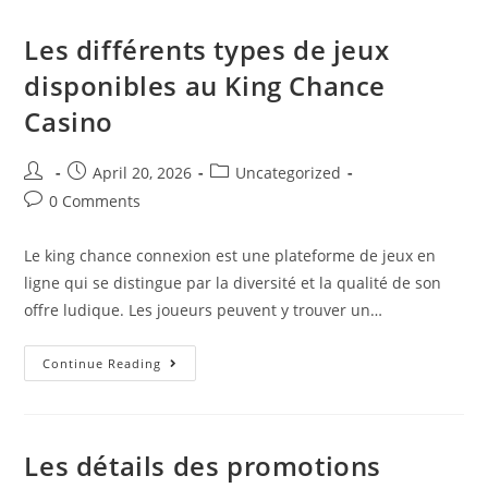
Les différents types de jeux
disponibles au King Chance
Casino
April 20, 2026
Uncategorized
0 Comments
Le king chance connexion est une plateforme de jeux en
ligne qui se distingue par la diversité et la qualité de son
offre ludique. Les joueurs peuvent y trouver un…
Continue Reading
Les détails des promotions