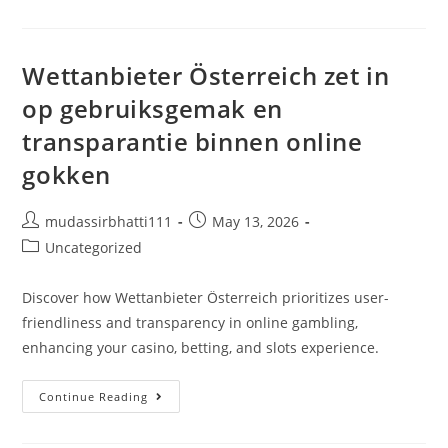
Wettanbieter Österreich zet in
op gebruiksgemak en
transparantie binnen online
gokken
mudassirbhatti111
May 13, 2026
Uncategorized
Discover how Wettanbieter Österreich prioritizes user-
friendliness and transparency in online gambling,
enhancing your casino, betting, and slots experience.
Continue Reading