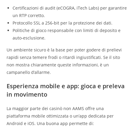
Certificazioni di audit (eCOGRA, iTech Labs) per garantire
un RTP corretto.
Protocollo SSL a 256‑bit per la protezione dei dati.
Politiche di gioco responsabile con limiti di deposito e
auto‑esclusione.
Un ambiente sicuro è la base per poter godere di prelievi
rapidi senza temere frodi o ritardi ingiustificati. Se il sito
non mostra chiaramente queste informazioni, è un
campanello d’allarme.
Esperienza mobile e app: gioca e preleva
in movimento
La maggior parte dei casinò non AAMS offre una
piattaforma mobile ottimizzata o un’app dedicata per
Android e iOS. Una buona app permette di: