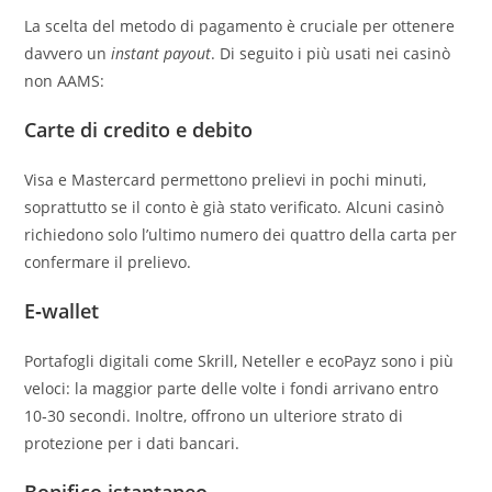
La scelta del metodo di pagamento è cruciale per ottenere
davvero un
instant payout
. Di seguito i più usati nei casinò
non AAMS:
Carte di credito e debito
Visa e Mastercard permettono prelievi in pochi minuti,
soprattutto se il conto è già stato verificato. Alcuni casinò
richiedono solo l’ultimo numero dei quattro della carta per
confermare il prelievo.
E‑wallet
Portafogli digitali come Skrill, Neteller e ecoPayz sono i più
veloci: la maggior parte delle volte i fondi arrivano entro
10‑30 secondi. Inoltre, offrono un ulteriore strato di
protezione per i dati bancari.