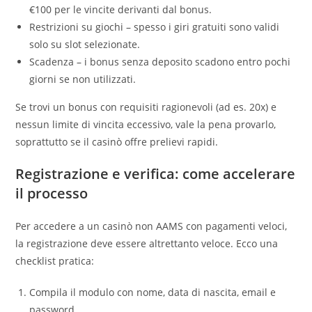
€100 per le vincite derivanti dal bonus.
Restrizioni su giochi – spesso i giri gratuiti sono validi
solo su slot selezionate.
Scadenza – i bonus senza deposito scadono entro pochi
giorni se non utilizzati.
Se trovi un bonus con requisiti ragionevoli (ad es. 20x) e
nessun limite di vincita eccessivo, vale la pena provarlo,
soprattutto se il casinò offre prelievi rapidi.
Registrazione e verifica: come accelerare
il processo
Per accedere a un casinò non AAMS con pagamenti veloci,
la registrazione deve essere altrettanto veloce. Ecco una
checklist pratica:
Compila il modulo con nome, data di nascita, email e
password.