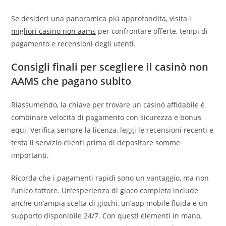
Se desideri una panoramica più approfondita, visita i
migliori casino non aams
per confrontare offerte, tempi di
pagamento e recensioni degli utenti.
Consigli finali per scegliere il casinò non
AAMS che pagano subito
Riassumendo, la chiave per trovare un casinò affidabile è
combinare velocità di pagamento con sicurezza e bonus
equi. Verifica sempre la licenza, leggi le recensioni recenti e
testa il servizio clienti prima di depositare somme
importanti.
Ricorda che i pagamenti rapidi sono un vantaggio, ma non
l’unico fattore. Un’esperienza di gioco completa include
anche un’ampia scelta di giochi, un’app mobile fluida e un
supporto disponibile 24/7. Con questi elementi in mano,