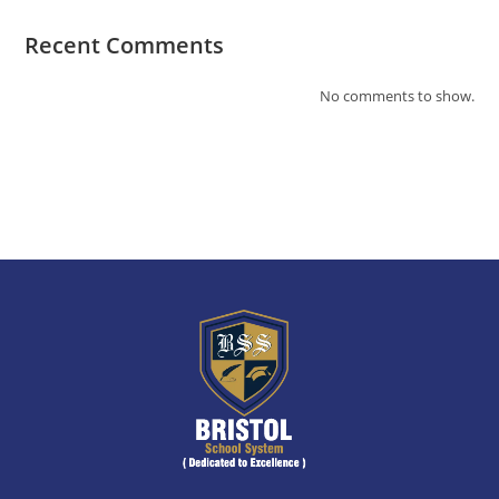
Recent Comments
No comments to show.