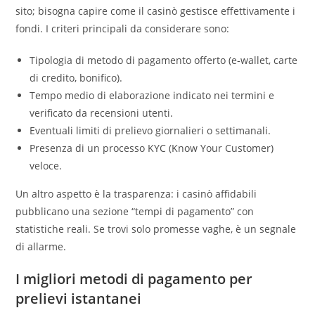
sito; bisogna capire come il casinò gestisce effettivamente i
fondi. I criteri principali da considerare sono:
Tipologia di metodo di pagamento offerto (e‑wallet, carte
di credito, bonifico).
Tempo medio di elaborazione indicato nei termini e
verificato da recensioni utenti.
Eventuali limiti di prelievo giornalieri o settimanali.
Presenza di un processo KYC (Know Your Customer)
veloce.
Un altro aspetto è la trasparenza: i casinò affidabili
pubblicano una sezione “tempi di pagamento” con
statistiche reali. Se trovi solo promesse vaghe, è un segnale
di allarme.
I migliori metodi di pagamento per
prelievi istantanei